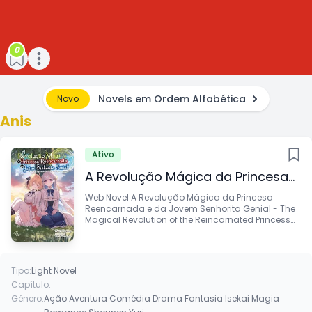
0
Open main menu
Novels em Ordem Alfabética
Novo
Anis
Ativo
A Revolução Mágica da Princesa
Reencarnada e da Jovem
Web Novel A Revolução Mágica da Princesa
Reencarnada e da Jovem Senhorita Genial - The
Senhorita Genial
Magical Revolution of the Reincarnated Princess
and the Genius Young Lady - Inicio Leia online em
portuguê…
Tipo:
Light Novel
Capítulo:
Gênero:
Ação
Aventura
Comédia
Drama
Fantasia
Isekai
Magia