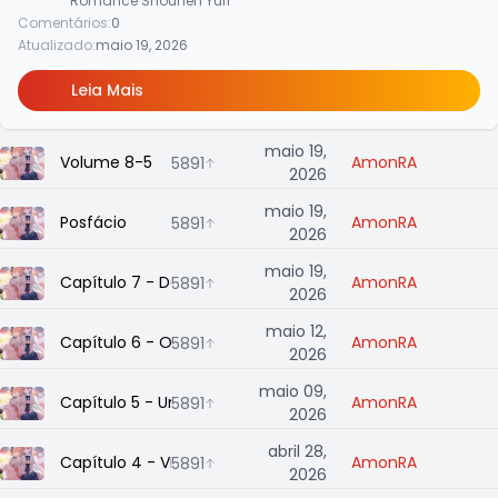
Romance
Shounen
Yuri
Comentários:
0
Atualizado:
maio 19, 2026
Leia Mais
maio 19,
Volume 8-5
AmonRA
5891
2026
maio 19,
Posfácio
AmonRA
5891
2026
maio 19,
Capítulo 7 - Dois Contra Uma
AmonRA
5891
2026
maio 12,
Capítulo 6 - O Casamento da Halphys
AmonRA
5891
2026
maio 09,
Capítulo 5 - Uma Paisagem de Memórias Não Faz o Reló
AmonRA
5891
2026
abril 28,
Capítulo 4 - Vingança por Amor
AmonRA
5891
2026