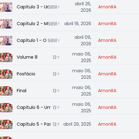
abril 26,
Capítulo 3 - Um Enigma Chamado Amor
AmonRA
5891
2026
Capítulo 2 - Mãe e Filha
abril 19, 2026
AmonRA
5891
abril 09,
Capítulo 1 - O Passeio Aéreo da Princesa Reencarnada 
AmonRA
5891
2026
maio 06,
Volume 8
AmonRA
13
2025
maio 06,
Posfácio
AmonRA
13
2025
maio 06,
Final
AmonRA
13
2025
maio 06,
Capítulo 6 - Uma Visão para o Futuro
AmonRA
13
2025
Capítulo 5 - Passando o Julgamento
abril 29, 2025
AmonRA
13