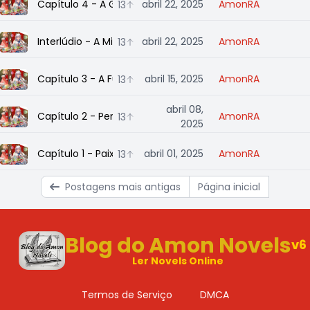
Capítulo 4 - A Governante Ideal
abril 22, 2025
AmonRA
13
Interlúdio - A Missão da Lainie
abril 22, 2025
AmonRA
13
Capítulo 3 - A Fúria de uma Matadora de Dragões
abril 15, 2025
AmonRA
13
abril 08,
Capítulo 2 - Perdas Crescentes
AmonRA
13
2025
Capítulo 1 - Paixões Dissonantes
abril 01, 2025
AmonRA
13
Postagens mais antigas
Página inicial
Blog do Amon Novels
v6
Ler Novels Online
Termos de Serviço
DMCA