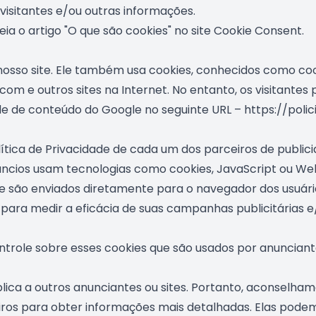
isitantes e/ou outras informações.
ia o artigo "O que são cookies" no site Cookie Consent.
osso site. Ele também usa cookies, conhecidos como cook
com e outros sites na Internet. No entanto, os visitante
rede de conteúdo do Google no seguinte URL – https://pol
lítica de Privacidade de cada um dos parceiros de public
núncios usam tecnologias como cookies, JavaScript ou W
ue são enviados diretamente para o navegador dos usuá
 para medir a eficácia de suas campanhas publicitárias e
role sobre esses cookies que são usados por anunciante
lica a outros anunciantes ou sites. Portanto, aconselham
iros para obter informações mais detalhadas. Elas podem 