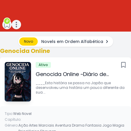
0
Open main menu
Novels em Ordem Alfabética
Novo
Genocida Online
Ativo
Genocida Online ~Diário de
Brincadeira de uma Jovem
____Esta história se passa no Japão que
desenvolveu uma história um pouco diferente da
Garota Malvada~ WN
sua.
É assim que uma princesa japonesa alivia o
estresse do dia usando o mais recente
VRMMORPG e, enquanto inter…
Tipo:
Web Novel
Capítulo:
Gênero:
Ação
Artes Marciais
Aventura
Drama
Fantasia
Jogo
Magia