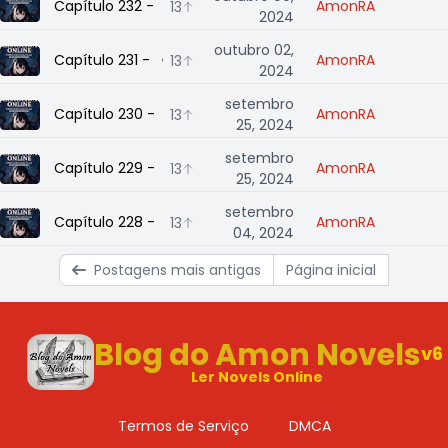
Capítulo 232 - 《OS CAVALEIROS SAGRADOS》
AmonRA
13
2024
outubro 02,
Capítulo 231 - 《O SANTUÁRIO DO DEUS DO MAR》
AmonRA
13
2024
setembro
Capítulo 230 - 《FOTO COMEMORATIVA》
AmonRA
13
25, 2024
setembro
Capítulo 229 - 《QUADRO DE AVISOS OFICIAL XX》
AmonRA
13
25, 2024
setembro
Capítulo 228 - 《ERUPÇÃO》
AmonRA
13
04, 2024
Postagens mais antigas
Página inicial
Blog do Amon Novels
v6
Ler Novels Online
Termos de Serviço
DMCA