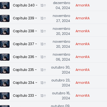
dezembro
Capítulo 240 - 《TERREMOTO, TROVÃO, FOGO E UM HOM
AmonRA
13
04, 2024
novembro
Capítulo 239 - 《A SANTA E O CORVO VERMELHO II》
AmonRA
13
27, 2024
novembro
Capítulo 238 - 《AVANÇAR COM SAPATINHOS DE CRISTAL 
AmonRA
13
20, 2024
novembro
Capítulo 237 - 《QUADRO DE AVISOS OFICIAL XXI》
AmonRA
13
20, 2024
novembro
Capítulo 236 - 《A SANTA E O CORVO VERMELHO》
AmonRA
13
06, 2024
outubro 30,
Capítulo 235 - 《AVANÇAR COM SAPATINHOS DE CRISTAL
AmonRA
13
2024
outubro 23,
Capítulo 234 - 《PERSONALIDADE DUPLA VIRTUAL》
AmonRA
13
2024
outubro 16,
Capítulo 233 - 《A LÍDER DOS CAVALEIROS SAGRADOS》
AmonRA
13
2024
outubro 09,