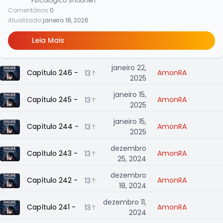
Psicológico
Shounen
Comentários:
0
Atualizado:
janeiro 18, 2026
Leia Mais
janeiro 22,
Capítulo 246 - 《PENETRANDO, ATIRANDO E ESTRANGUL
AmonRA
13
2025
janeiro 15,
Capítulo 245 - 《AS IRMÃS GÊMEAS》
AmonRA
13
2025
janeiro 15,
Capítulo 244 - 《LIVRE DE PENSAMENTOS MALIGNOS, AL
AmonRA
13
2025
dezembro
Capítulo 243 - 《BATALHA/ARREMESSO/FINALIZAÇÃO》
AmonRA
13
25, 2024
dezembro
Capítulo 242 - 《A VIDA HUMANA NÃO É PARTICULARMENT
AmonRA
13
18, 2024
dezembro 11,
Capítulo 241 - 《ATÉ O RED CROW QUER COMER PÃO》
AmonRA
13
2024