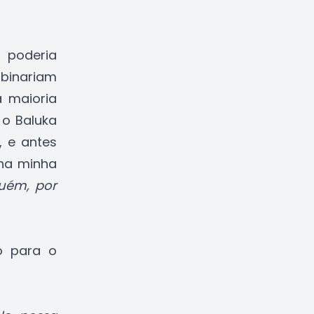
 poderia
binariam
a maioria
 o Baluka
, e antes
na minha
uém, por
o para o