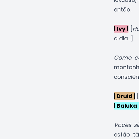
então.
| Ivy |
[
H
a dia...]
Como eu
montanh
consciên
| Druid |
[
| Baluka 
Vocês s
estão t