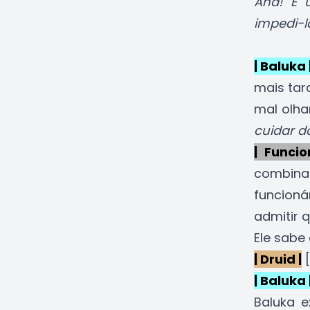
Aha! É 
impedi-l
| Baluka 
mais tar
mal olha
cuidar d
| Funcio
combina
funcion
admitir 
Ele sabe
| Druid |
[
| Baluka 
Baluka e