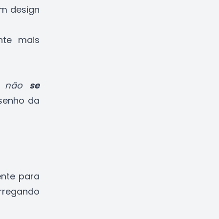
om design
nte mais
, não
se
senho da
ente para
rregando