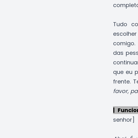
complet
Tudo co
escolhe
comigo. 
das pess
continua
que eu 
frente. 
favor, pa
| Funcio
senhor]