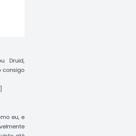
u Druid,
 consigo
]
omo eu, e
velmente
visto até