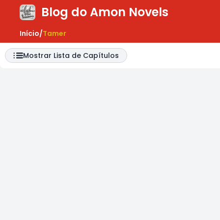
Blog do Amon Novels
ar Menu
Início
/
Tamer
Mostrar Lista de Capítulos