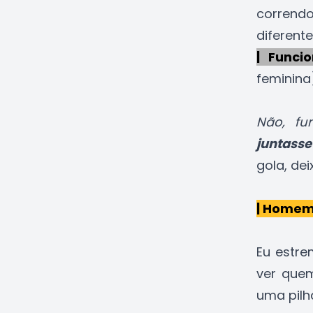
correndo
diferent
| Funcio
feminina
Não, fu
juntasse
gola, dei
| Homem
Eu estre
ver que
uma pilh