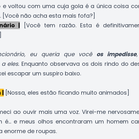
 e voltou com uma cuja gola é a única coisa c
e. [Você não acha esta mais fofa?]
nário |
[Você tem razão. Esta é definitivame
]
ncionário, eu queria que você
os impedisse
a eles.
Enquanto observava os dois rindo do de
xei escapar um suspiro baixo.
 |
[Nossa, eles estão ficando muito animados]
meci ao ouvir mais uma voz. Virei-me nervosam
m é... e meus olhos encontraram um homem ca
a enorme de roupas.