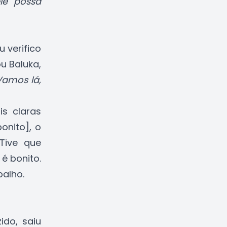
le possa
 verifico
u Baluka,
Vamos lá,
s claras
nito], o
Tive que
é bonito.
balho.
ido, saiu