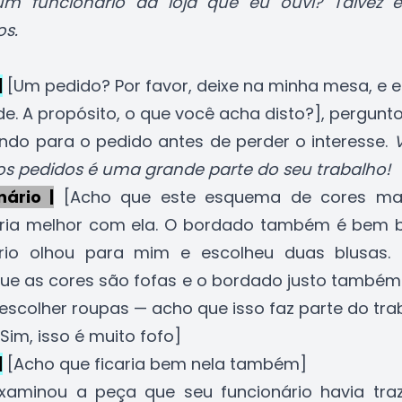
um funcionário da loja que eu ouvi? Talvez e
os.
|
[Um pedido? Por favor, deixe na minha mesa, e eu
de. A propósito, o que você acha disto?], pergunto
ndo para o pedido antes de perder o interesse.
os pedidos é uma grande parte do seu trabalho!
nário |
[Acho que este esquema de cores mai
ria melhor com ela. O bordado também é bem bo
ário olhou para mim e escolheu duas blusas. 
que as cores são fofas e o bordado justo também 
 escolher roupas — acho que isso faz parte do tra
Sim, isso é muito fofo]
|
[Acho que ficaria bem nela também]
xaminou a peça que seu funcionário havia traz