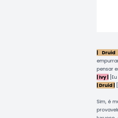
| Druid
empurra
pensar e
| Ivy |
[Eu 
| Druid |
[
Sim, é m
provave
luxuoso,