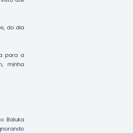
s, do dia
a para a
m, minha
o Baluka
gnorando