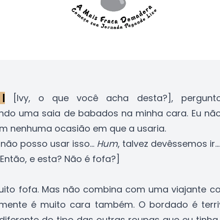
 |
[Ivy, o que você acha desta?], pergunto
ndo uma saia de babados na minha cara. Eu não
m nenhuma ocasião em que a usaria.
não posso usar isso...
Hum
, talvez devêssemos ir...
Então, e esta? Não é fofa?]
uito fofa. Mas não combina com uma viajante c
lmente é muito cara também. O bordado é terri
 diferente do tipo das outras roupas que eu tinha 