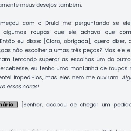
amente meus desejos também.
meçou com o Druid me perguntando se ele
r algumas roupas que ele achava que com
Então eu disse: [Claro, obrigada], quero dizer, 
oas não escolheria umas três peças? Mas ele e
ram tentando superar as escolhas um do outro
percebesse, eu tenho uma montanha de roupas 
Tentei impedi-los, mas eles nem me ouviram.
Alg
re esses caras!
nário |
[Senhor, acabou de chegar um pedid