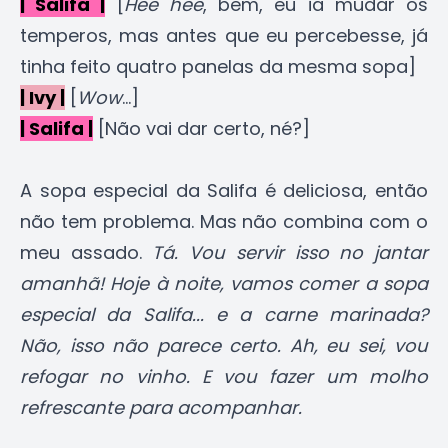
| Salifa |
[
Hee hee
, bem, eu ia mudar os
temperos, mas antes que eu percebesse, já
tinha feito quatro panelas da mesma sopa]
| Ivy |
[
Wow
...]
| Salifa |
[Não vai dar certo, né?]
A sopa especial da Salifa é deliciosa, então
não tem problema. Mas não combina com o
meu assado.
Tá. Vou servir isso no jantar
amanhã! Hoje à noite, vamos comer a sopa
especial da Salifa... e a carne marinada?
Não, isso não parece certo. Ah, eu sei, vou
refogar no vinho. E vou fazer um molho
refrescante para acompanhar.