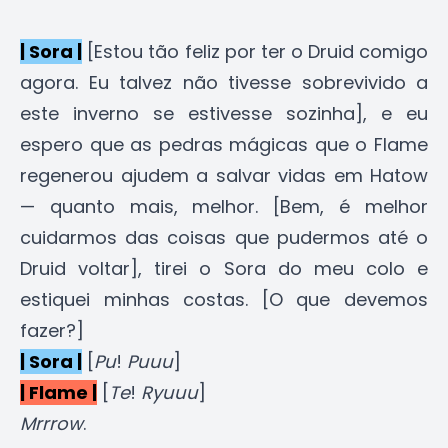
| Sora |
[Estou tão feliz por ter o Druid comigo
agora. Eu talvez não tivesse sobrevivido a
este inverno se estivesse sozinha], e eu
espero que as pedras mágicas que o Flame
regenerou ajudem a salvar vidas em Hatow
— quanto mais, melhor. [Bem, é melhor
cuidarmos das coisas que pudermos até o
Druid voltar], tirei o Sora do meu colo e
estiquei minhas costas. [O que devemos
fazer?]
| Sora |
[
Pu
!
Puuu
]
| Flame |
[
Te
!
Ryuuu
]
Mrrrow
.