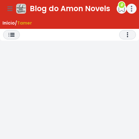
0
Blog do Amon Novels
ar Menu
Open main menu
Open m
Início
/
Tamer
Abrir 