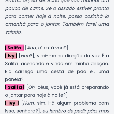
Hmm... ah, eu sei. Acho que vou marinar um
pouco de carne. Se o assado estiver pronto
para comer hoje à noite, posso cozinhá-lo
amanhã para o jantar. Também farei uma
salada.
| Salifa |
[
Aha
, aí está você]
| Ivy |
[
Huh
?], virei-me na direção da voz. É a
Salifa, acenando e vindo em minha direção.
Ela carrega uma cesta de pão e... uma
panela?
| Salifa |
[
Oh
, céus, você já está preparando
o jantar para hoje à noite?]
| Ivy |
[
Hum
, sim. Há algum problema com
isso, senhora?],
eu lembro de pedir pão, mas