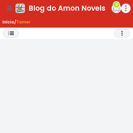
0
Blog do Amon Novels
ar Menu
Open main menu
Open m
Início
/
Tamer
Abrir 