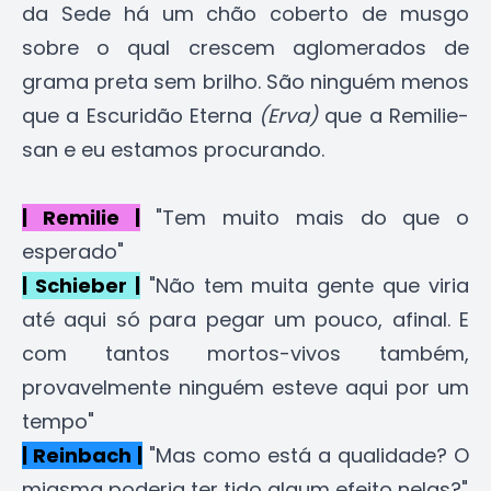
da Sede há um chão coberto de musgo
sobre o qual crescem aglomerados de
grama preta sem brilho. São ninguém menos
que a Escuridão Eterna
(Erva)
que a Remilie-
san e eu estamos procurando.
| Remilie |
"Tem muito mais do que o
esperado"
| Schieber |
"Não tem muita gente que viria
até aqui só para pegar um pouco, afinal. E
com tantos mortos-vivos também,
provavelmente ninguém esteve aqui por um
tempo"
| Reinbach |
"Mas como está a qualidade? O
miasma poderia ter tido algum efeito nelas?"