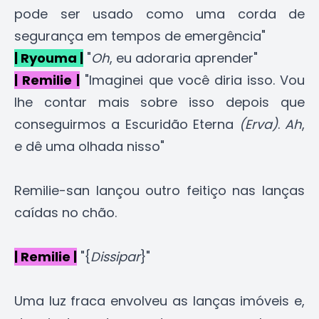
pode ser usado como uma corda de
segurança em tempos de emergência"
| Ryouma |
"
Oh
, eu adoraria aprender"
| Remilie |
"Imaginei que você diria isso. Vou
lhe contar mais sobre isso depois que
conseguirmos a Escuridão Eterna
(Erva)
.
Ah
,
e dê uma olhada nisso"
Remilie-san lançou outro feitiço nas lanças
caídas no chão.
| Remilie |
"{
Dissipar
}"
Uma luz fraca envolveu as lanças imóveis e,