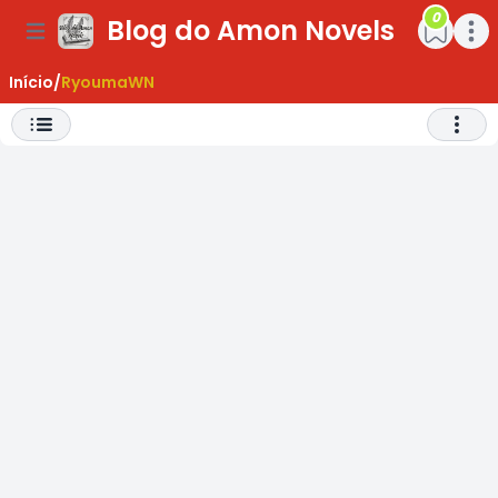
0
Blog do Amon Novels
ar Menu
Open main menu
Open m
Início
/
RyoumaWN
Abrir 