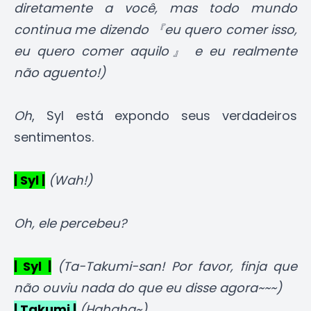
diretamente a você, mas todo mundo
continua me dizendo 『eu quero comer isso,
eu quero comer aquilo』 e eu realmente
não aguento!)
Oh
, Syl está expondo seus verdadeiros
sentimentos.
| Syl |
(Wah!)
Oh, ele percebeu?
| Syl |
(Ta-Takumi-san! Por favor, finja que
não ouviu nada do que eu disse agora~~~)
| Takumi |
(Hahaha~)