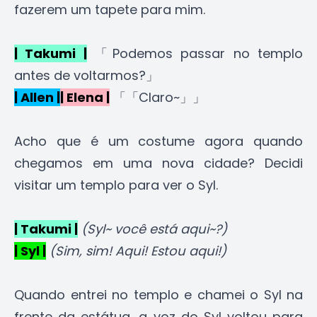
fazerem um tapete para mim.
| Takumi |
「Podemos passar no templo
antes de voltarmos?」
| Allen |
| Elena |
「「Claro~」」
Acho que é um costume agora quando
chegamos em uma nova cidade? Decidi
visitar um templo para ver o Syl.
| Takumi |
(Syl~ você está aqui~?)
| Syl |
(Sim, sim! Aqui! Estou aqui!)
Quando entrei no templo e chamei o Syl na
frente da estátua, a voz do Syl voltou para