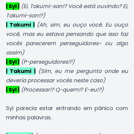
| Syl |
(Ei, Takumi-san!? Você está ouvindo? Ei,
Takumi-san!?)
| Takumi |
(Ah, sim, eu ouço você. Eu ouço
você, mas eu estava pensando que isso faz
vocês parecerem perseguidores~ ou algo
assim)
| Syl |
(P-perseguidores!?)
| Takumi |
(Sim, eu me pergunto onde eu
deveria processar vocês neste caso)
| Syl |
(Processar!? Q-quem!? E-eu!?)
Syl parecia estar entrando em pânico com
minhas palavras.