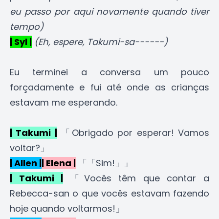
eu passo por aqui novamente quando tiver
tempo)
| Syl |
(Eh, espere, Takumi-sa------)
Eu terminei a conversa um pouco
forçadamente e fui até onde as crianças
estavam me esperando.
| Takumi |
「Obrigado por esperar! Vamos
voltar?」
| Allen |
| Elena |
「「Sim!」」
| Takumi |
「Vocês têm que contar a
Rebecca-san o que vocês estavam fazendo
hoje quando voltarmos!」