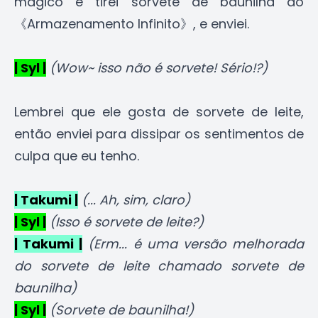
mágico e tirei sorvete de baunilha do
《Armazenamento Infinito》, e enviei.
| Syl |
(Wow~ isso não é sorvete! Sério!?)
Lembrei que ele gosta de sorvete de leite,
então enviei para dissipar os sentimentos de
culpa que eu tenho.
| Takumi |
(... Ah, sim, claro)
| Syl |
(Isso é sorvete de leite?)
| Takumi |
(Erm... é uma versão melhorada
do sorvete de leite chamado sorvete de
baunilha)
| Syl |
(Sorvete de baunilha!)