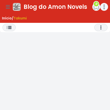
0
Blog do Amon Novels
ar Menu
Open main menu
Open m
Início
/
Takumi
Abrir 