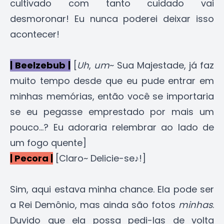
cultivado com tanto cuidado vai
desmoronar! Eu nunca poderei deixar isso
acontecer!
| Beelzebub |
[
Uh
,
um
~ Sua Majestade, já faz
muito tempo desde que eu pude entrar em
minhas memórias, então você se importaria
se eu pegasse emprestado por mais um
pouco...? Eu adoraria relembrar ao lado de
um fogo quente]
| Pecora |
[Claro~ Delicie-se♪!]
Sim, aqui estava minha chance. Ela pode ser
a Rei Demônio, mas ainda são fotos
minhas
.
Duvido que ela possa pedi-las de volta