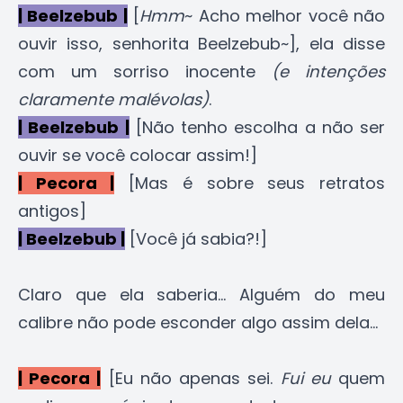
| Beelzebub |
[
Hmm
~ Acho melhor você não
ouvir isso, senhorita Beelzebub~], ela disse
com um sorriso inocente
(e intenções
claramente malévolas)
.
| Beelzebub |
[Não tenho escolha a não ser
ouvir se você colocar assim!]
| Pecora |
[Mas é sobre seus retratos
antigos]
| Beelzebub |
[Você já sabia?!]
Claro que ela saberia... Alguém do meu
calibre não pode esconder algo assim dela...
| Pecora |
[Eu não apenas sei.
Fui eu
quem