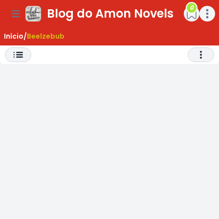
0
Blog do Amon Novels
ar Menu
Open main menu
Open m
Início
/
Beelzebub
Abrir 