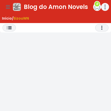
0
Blog do Amon Novels
ar Menu
Open main menu
Open m
Início
/
EizouWN
Abrir 