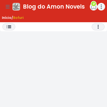
0
Blog do Amon Novels
ar Menu
Open main menu
Open m
Início
/
Bofuri
Abrir 