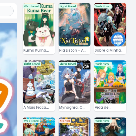
Web Novel
Light Novel
Web Novel
Kuma Kuma
Nia Liston - A
Sobre a Minha
Kuma Bear WN
Donzela
Reencarnação
Impiedosa
Como Um Slime
Light Novel
Light Novel
Web Novel
A Mais Fraca
Mynoghra, O
Vida de
Domadora
Portador do
Agricultor em
Começa sua
Apocalipse - A
Outro Mundo
Web Novel
Manga
Web Novel
Jornada
Conquista
Pegando Lixo
Mundial
Começa com a