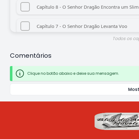
Capítulo 8 - O Senhor Dragão Encontra um Slim
Capítulo 7 - O Senhor Dragão Levanta Voo
Todos os ca
Capítulo 6 - O Senhor Dragão Canta uma Cançã
Comentários
Capítulo 5 - O Senhor Dragão Embarca em um 
Clique no botão abaixo e deixe sua mensagem.
Capítulo 4 - O Senhor Dragão Monta o Acamp
Most
Capítulo 3 - O Senhor Dragão Parte em uma Jo
Capítulo 2 - O Senhor Dragão Participa do Ritua