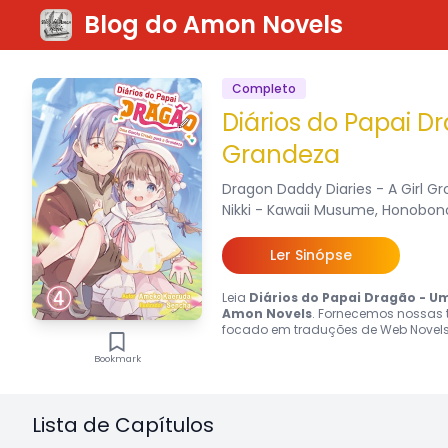
Blog do Amon Novels
Completo
Diários do Papai 
Grandeza
Dragon Daddy Diaries - A Girl G
Nikki - Kawaii Musume, Honobono
Ler Sinópse
Leia
Diários do Papai Dragão - U
Amon Novels
. Fornecemos nossas t
focado em traduções de Web Novels
Bookmark
Lista de Capítulos