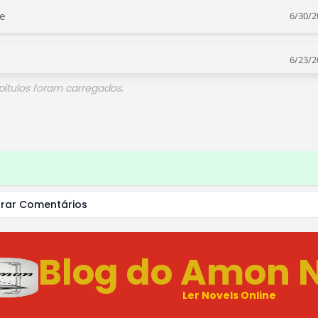
e
6/30/2
6/23/2
pítulos foram carregados.
o de Ninar
6/16/2
Navio
6/9/2
amento
6/2/2
rar Comentários
rnada
5/26/2
Blog do Amon 
l da Estrela Cadente
5/19/2
Ler Novels Online